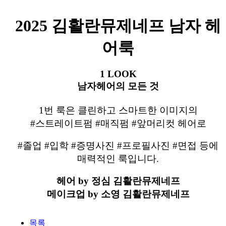
2025 김활란뮤제네프 남자 헤
어룩
1 LOOK
남자헤어의 모든 것
1번 룩은 클린하고 스마트한 이미지의
#스트레이트펌 #매직펌 #앞머리컷 헤어
로
#졸업 #입학 #증명사진 #프로필사진 #면접 등에
매력적인 룩입니다.
헤어 by 정심 김활란뮤제네프
메이크업 by 소영 김활란뮤제네프
목록