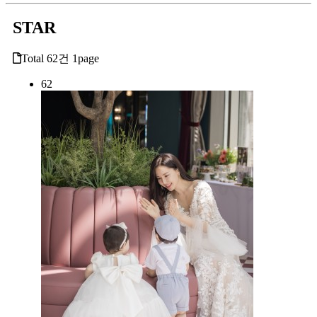
STAR
Total 62건
1page
62