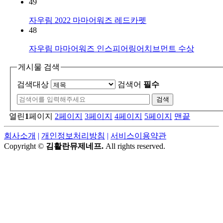
49
자우림 2022 마마어워즈 레드카펫
48
자우림 마마어워즈 인스피어링어치브먼트 수상
게시물 검색
검색대상
검색어
필수
열린
1
페이지
2
페이지
3
페이지
4
페이지
5
페이지
맨끝
회사소개
|
개인정보처리방침
|
서비스이용약관
Copyright ©
김활란뮤제네프.
All rights reserved.