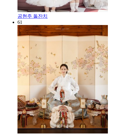
공현주 돌잔치
61