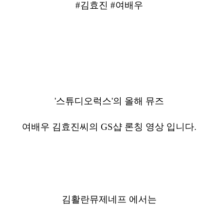
#김효진 #여배우
'스튜디오럭스'의 올해 뮤즈
여배우 김효진씨의 GS샵 론칭 영상 입니다.
김활란뮤제네프 에서는