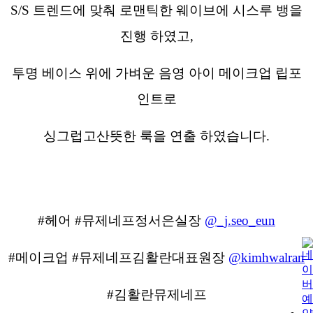
S/S 트렌드에 맞춰 로맨틱한 웨이브에 시스루 뱅을
진행 하였고,
투명 베이스 위에 가벼운 음영 아이 메이크업 립포
인트로
싱그럽고산뜻한 룩을 연출 하였습니다.
#헤어 #뮤제네프정서은실장
@_j.seo_eun
#메이크업 #뮤제네프김활란대표원장
@kimhwalran
#김활란뮤제네프