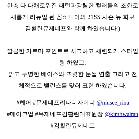
한층 다 다채로워진 패턴과강렬한 컬러들의 조화로
새롭게 리뉴얼 된 꼼빠니아의 21SS 시즌 뉴 화보
김활란뮤제네프와 함께 하였습니다:)
깔끔한 가르마 포인트로 시크하고 세련되게 스타일
링 하였고,
맑고 투명한 베이스와 또렷한 눈썹 연출 그리고 전
체적으로 밸런스를 맞춰 표현 하였습니다.
#헤어 #뮤제네프리나디자이너
@musee_rina
#메이크업 #뮤제네프김활란대표원장
@kimhwalran
#김활란뮤제네프