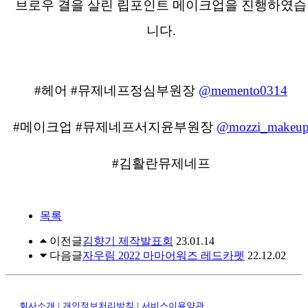
브로우 결을 살린 립포인트 메이크업을 진행하였습
니다.
#헤어 #뮤제네프정심부원장
@memento0314
#메이크업 #뮤제네프서지윤부원장
@mozzi_makeu
#김활란뮤제네프
목록
이전글
김향기 제작발표회
23.01.14
다음글
자우림 2022 마마어워즈 레드카펫
22.12.02
회사소개
|
개인정보처리방침
|
서비스이용약관