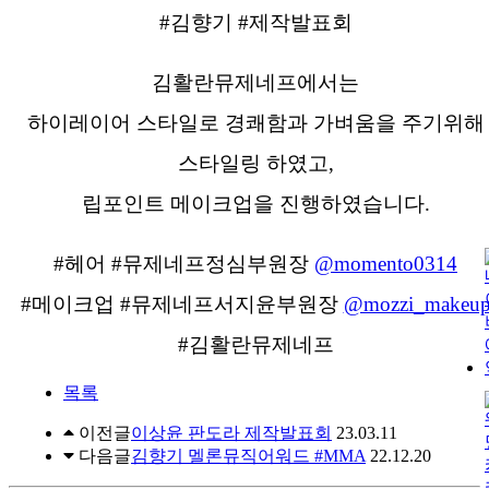
#김향기 #제작발표회
김활란뮤제네프에서는
하이레이어 스타일로 경쾌함과 가벼움을 주기위해
스타일링 하였고,
립포인트 메이크업을 진행하였습니다.
#헤어 #뮤제네프정심부원장
@momento0314
#메이크업 #뮤제네프서지윤부원장
@mozzi_makeu
#김활란뮤제네프
목록
이전글
이상윤 판도라 제작발표회
23.03.11
다음글
김향기 멜론뮤직어워드 #MMA
22.12.20