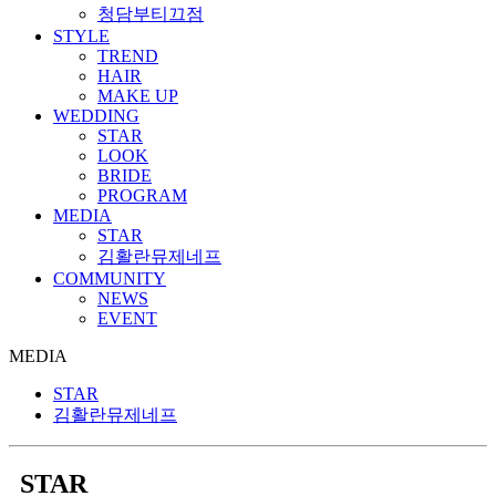
청담부티끄점
STYLE
TREND
HAIR
MAKE UP
WEDDING
STAR
LOOK
BRIDE
PROGRAM
MEDIA
STAR
김활란뮤제네프
COMMUNITY
NEWS
EVENT
MEDIA
STAR
김활란뮤제네프
STAR