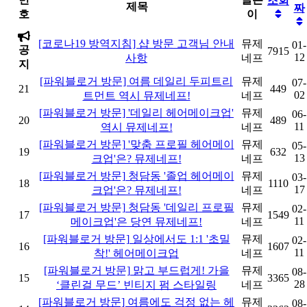
조회
제목
짜
호
이
[코로나19 방역지침] 샵 방문 고객님 안내
뮤제
01-
공
7915
12
사항
네프
지
[파워블로거 방문] 여름 데일리 두피트리
뮤제
07-
21
449
02
트먼트 역시 뮤제네프!
네프
[파워블로거 방문] '데일리 헤어메이크업'
뮤제
06-
20
489
11
역시 뮤제네프!
네프
[파워블로거 방문] '맞춤 프로필 헤어메이
뮤제
05-
19
632
13
크업'은? 뮤제네프!
네프
[파워블로거 방문] 청담동 '졸업 헤어메이
뮤제
03-
18
1110
17
크업'은? 뮤제네프!
네프
[파워블로거 방문] 청담동 '데일리 프로필
뮤제
02-
17
1549
11
메이크업'은 당연 뮤제네프!
네프
[파워블로거 방문] 일상에서도 1:1 '초밀
뮤제
02-
16
1607
11
착!' 헤어메이크업
네프
[파워블로거 방문] 맑고 부드럽게! 가을
뮤제
08-
15
3365
28
‘클린걸 무드’ 빈티지 펌 스타일링
네프
[파워블로거 방문] 여름에도 걱정 없는 헤
뮤제
08-