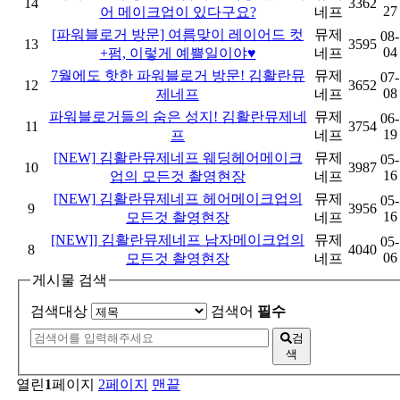
14
3362
27
어 메이크업이 있다구요?
네프
[파워블로거 방문] 여름맞이 레이어드 컷
뮤제
08-
13
3595
04
+펌, 이렇게 예쁠일이야♥
네프
7월에도 핫한 파워블로거 방문! 김활란뮤
뮤제
07-
12
3652
08
제네프
네프
파워블로거들의 숨은 성지! 김활란뮤제네
뮤제
06-
11
3754
19
프
네프
[NEW] 김활란뮤제네프 웨딩헤어메이크
뮤제
05-
10
3987
16
업의 모든것 촬영현장
네프
[NEW] 김활란뮤제네프 헤어메이크업의
뮤제
05-
9
3956
16
모든것 촬영현장
네프
[NEW]] 김활란뮤제네프 남자메이크업의
뮤제
05-
8
4040
06
모든것 촬영현장
네프
게시물 검색
검색대상
검색어
필수
검
색
열린
1
페이지
2
페이지
맨끝