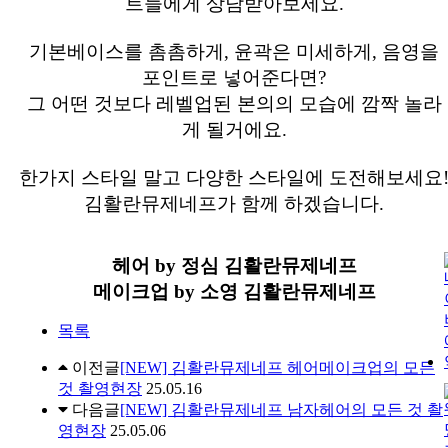
트들에게 상담받아보세요.
기본베이스를 촘촘하게, 윤곽은 미세하게, 음영을
포인트로 넣어준다면?
그 어떤 것보다 레벨업된 본의의 모습에 깜짝 놀라
게 될거에요.
한가지 스타일 말고 다양한 스타일에 도전해보세요
김활란뮤제네프가 함께 하겠습니다.
헤어 by 정심 김활란뮤제네프
메이크업 by 소영 김활란뮤제네프
목록
이전글
[NEW] 김활란뮤제네프 헤어메이크업의 모든
것 촬영현장
25.05.16
다음글
[NEW] 김활란뮤제네프 남자헤어의 모든 것 촬
영현장
25.05.06