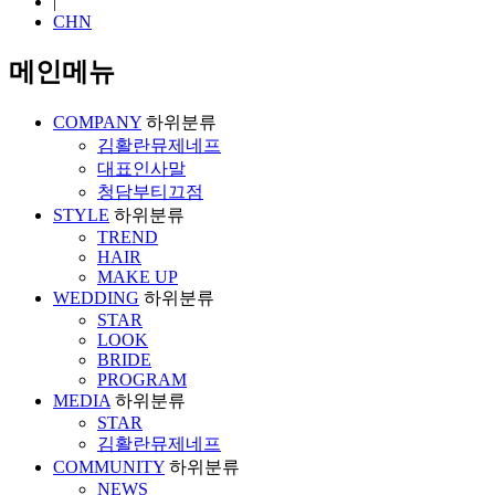
|
CHN
메인메뉴
COMPANY
하위분류
김활란뮤제네프
대표인사말
청담부티끄점
STYLE
하위분류
TREND
HAIR
MAKE UP
WEDDING
하위분류
STAR
LOOK
BRIDE
PROGRAM
MEDIA
하위분류
STAR
김활란뮤제네프
COMMUNITY
하위분류
NEWS