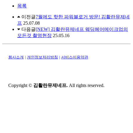
목록
이전글
7월에도 핫한 파워블로거 방문! 김활란뮤제네
프
25.07.08
다음글
[NEW] 김활란뮤제네프 웨딩헤어메이크업의
모든것 촬영현장
25.05.16
회사소개
|
개인정보처리방침
|
서비스이용약관
Copyright ©
김활란뮤제네프.
All rights reserved.