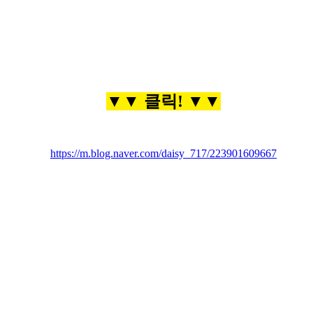
▼▼ 클릭! ▼▼
https://m.blog.naver.com/daisy_717/223901609667