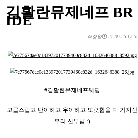
김활란뮤제네프 BR
IDE
작성일
21-09-26 17:5
#김활란뮤제네프웨딩
고급스럽고 단아하고 우아하고 또렷함을 다 가지신
우리 신부님 :)