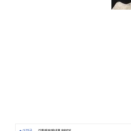
이전글
김활란뮤제네프 BRIDE