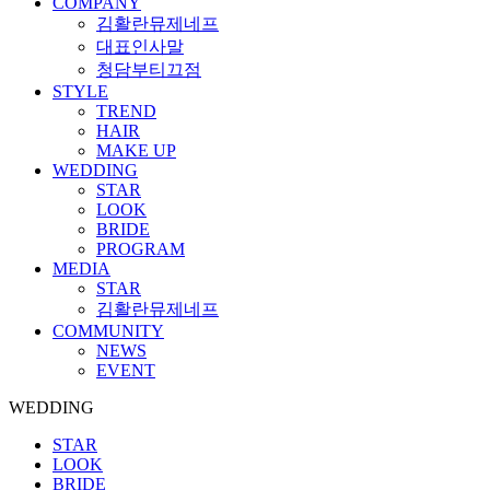
COMPANY
김활란뮤제네프
대표인사말
청담부티끄점
STYLE
TREND
HAIR
MAKE UP
WEDDING
STAR
LOOK
BRIDE
PROGRAM
MEDIA
STAR
김활란뮤제네프
COMMUNITY
NEWS
EVENT
WEDDING
STAR
LOOK
BRIDE