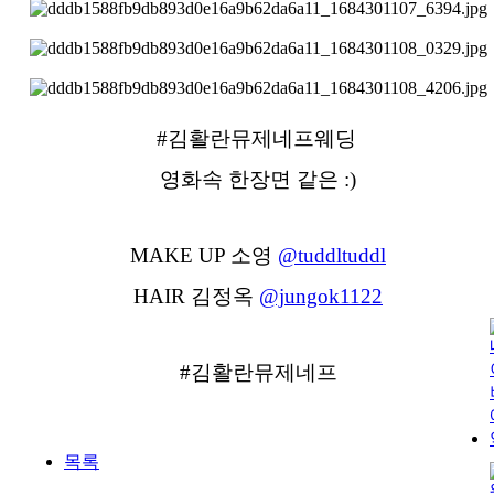
#김활란뮤제네프웨딩
영화속 한장면 같은 :)
MAKE UP 소영
@tuddltuddl
HAIR 김정옥
@jungok1122
#김활란뮤제네프
목록