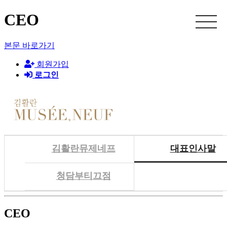
CEO
본문 바로가기
회원가입
로그인
김활란뮤제네프
대표인사말
청담부티끄점
CEO